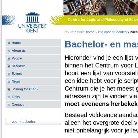
Skip to main content
Centre for Logic and Philosophy of Scie
You are here:
home
>
info voor studenten
>
bache
Bachelor- en ma
Home
About us
Hieronder vind je een lijs
People
binnen het Centrum voor Lo
Research
hoort een lijst van voorstel
Events
een idee hebt voor je scri
News
Centrum die je het meest g
Joining the CLPS
adressen zijn te vinden v
Links
moet eveneens herbekek
Contact
Besteed voldoende aandach
alleen het overgrote deel 
... voor studenten
niet onbelangrijk voor je le